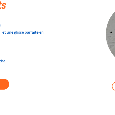
ts
e
 et une glisse parfaite en
che