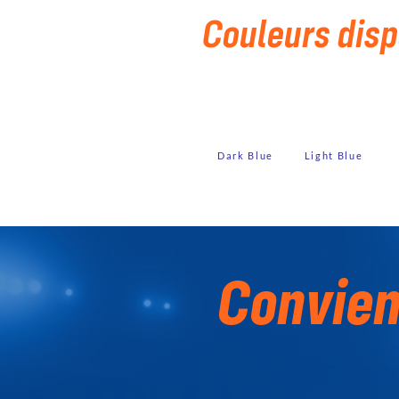
Couleurs disp
Dark
Blue
Light Blue
Convien