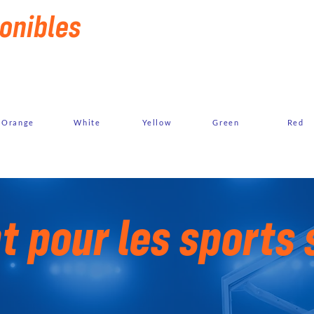
onibles
Orange
White
Yellow
Green
Red
t pour les sports 