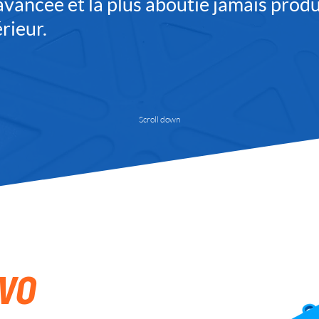
 avancée et la plus aboutie jamais produ
érieur.
Scroll down
EVO