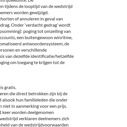
 tijdens de looptijd van de wedstrijd
lnemers worden gewijzigd.
orten of annuleren in geval van
edrag. Onder ‘verdacht gedrag’ wordt
opsomming): poging tot omzeiling van
 accounts, een buitengewoon winritme,
tomatiseerd antwoordensysteem, de
rsonen en verschillende
s van dezelfde identificatie/hetzelfde
oging om toegang te krijgen tot de
s gratis.
en die direct betrokken zijn bij de
d alsook hun familieleden die onder
niet in aanmerking voor een prijs.
 1 keer worden deelgenomen
wedstrijd verklaren deelnemers zich
jkheid van de wedstrijdvoorwaarden