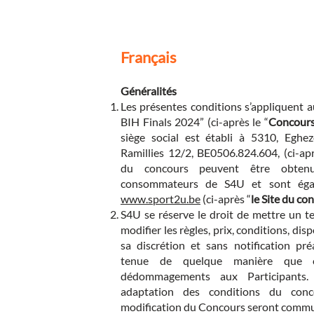
Français
Généralités
Les présentes conditions s’appliquent 
BIH Finals 2024” (ci-après le “
Concour
siège social est établi à 5310, Eghe
Ramillies 12/2, BE0506.824.604, (ci-apr
du concours peuvent être obtenu
consommateurs de S4U et sont égal
www.sport2u.be
(ci-après “
le Site du co
S4U se réserve le droit de mettre un 
modifier les règles, prix, conditions, di
sa discrétion et sans notification pré
tenue de quelque manière que 
dédommagements aux Participants.
adaptation des conditions du con
modification du Concours seront commun