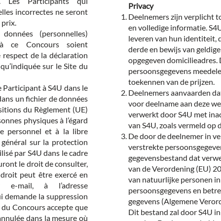
. Les Participants qui
Privacy
es incorrectes ne seront
Deelnemers zijn verplicht t
 prix.
en volledige informatie. S
 données (personnelles)
leveren van hun identiteit
n à ce Concours soient
derde en bewijs van geldige
 respect de la déclaration
opgegeven domicilieadres. 
 qu’indiquée sur le Site du
persoonsgegevens meedelen
toekennen van de prijzen.
 Participant à S4U dans le
Deelnemers aanvaarden dat
dans un fichier de données
voor deelname aan deze we
sitions du Règlement (UE)
verwerkt door S4U met ina
sonnes physiques à l’égard
van S4U, zoals vermeld op 
 personnel et à la libre
De door de deelnemer in v
général sur la protection
verstrekte persoonsgegev
lisé par S4U dans le cadre
gegevensbestand dat verwe
ront le droit de consulter,
van de Verordening (EU) 2
droit peut être exercé en
van natuurlijke personen i
e-mail, à l’adresse
persoonsgegevens en betref
qui demande la suppression
gegevens (Algemene Veror
 du Concours accepte que
Dit bestand zal door S4U in
annulée dans la mesure où