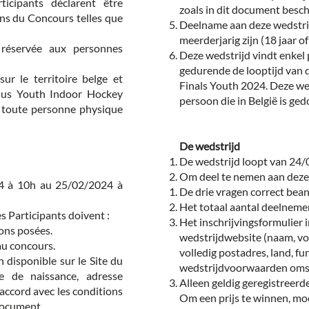
ticipants déclarent être
zoals in dit document besc
ions du Concours telles que
Deelname aan deze wedstri
meerderjarig zijn (18 jaar of
 réservée aux personnes
Deze wedstrijd vindt enkel 
gedurende de looptijd van 
r le territoire belge et
Finals Youth 2024. Deze wed
fius Youth Indoor Hockey
persoon die in België is ged
 toute personne physique
De wedstrijd
De wedstrijd loopt van 24/
Om deel te nemen aan deze
4 à 10h au 25/02/2024 à
De drie vragen correct bea
Het totaal aantal deelnemer
s Participants doivent :
Het inschrijvingsformulier 
ons posées.
wedstrijdwebsite (naam, v
au concours.
volledig postadres, land, fu
 disponible sur le Site du
wedstrijdvoorwaarden omsc
e de naissance, adresse
Alleen geldig geregistreer
accord avec les conditions
Om een prijs te winnen, moe
document.