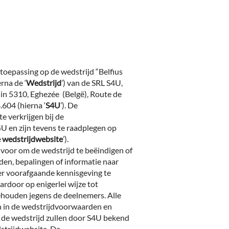
toepassing op de wedstrijd “Belfius
rna de ‘
Wedstrijd
’) van de SRL S4U,
 in 5310, Eghezée (Belgë), Route de
604 (hierna ‘
S4U
’). De
e verkrijgen bij de
 en zijn tevens te raadplegen op
 wedstrijdwebsite
’).
 voor om de wedstrijd te beëindigen of
rden, bepalingen of informatie naar
r voorafgaande kennisgeving te
ardoor op enigerlei wijze tot
ehouden jegens de deelnemers. Alle
n in de wedstrijdvoorwaarden en
n de wedstrijd zullen door S4U bekend
strijdwebsite. De