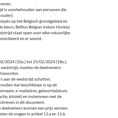
hreven.
jd is voorbehouden aan personen die
 ouder).
plaats op het Belgisch grondgebied en
de beurs, Belfius Belgian Indoor Hockey
strijd staat open voor elke natuurlijke
omicilieerd en er woont.
02/2024 (10u.) tot 25/02/2024 (18u.).
 wedstrijd, moeten de deelnemers:
ntwoorden.
s aan de wedstrijd schatten.
invullen dat beschikbaar is op de
oornaam, e-mailadres, geboortedatum,
nctie, kliniek) en instemmen met de
hreven in dit document.
de deelnemers kunnen een prijs winnen.
ten de vragen in artikel 11.a en 11.b.