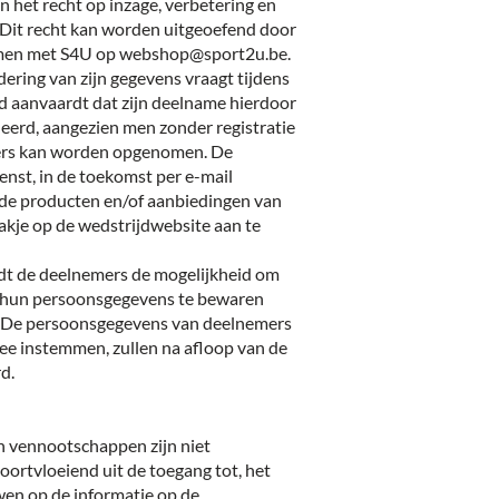
het recht op inzage, verbetering en
 Dit recht kan worden uitgeoefend door
emen met S4U op
webshop@sport2u.be
.
ering van zijn gegevens vraagt tijdens
jd aanvaardt dat zijn deelname hierdoor
erd, aangezien men zonder registratie
emers kan worden opgenomen. De
wenst, in de toekomst per e-mail
de producten en/of aanbiedingen van
akje op de wedstrijdwebsite aan te
dt de deelnemers de mogelijkheid om
 hun persoonsgegevens te bewaren
 De persoonsgegevens van deelnemers
 mee instemmen, zullen na afloop van de
d.
 vennootschappen zijn niet
oortvloeiend uit de toegang tot, het
wen op de informatie op de