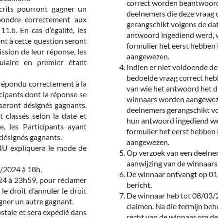
correct worden beantwoord.
scrits pourront gagner un
deelnemers die deze vraag
épondre correctement aux
gerangschikt volgens de da
1.b. En cas d’égalité, les
antwoord ingediend werd, 
nt à cette question seront
formulier het eerst hebben
ission de leur réponse, les
aangewezen.
ulaire en premier étant
Indien er niet voldoende dee
bedoelde vraag correct he
t répondu correctement à la
van wie het antwoord het di
ticipants dont la réponse se
winnaars worden aangewezen
 seront désignés gagnants.
deelnemers gerangschikt vo
t classés selon la date et
hun antwoord ingediend we
, les Participants ayant
formulier het eerst hebben
 désignés gagnants.
aangewezen.
S4U expliquera le mode de
Op verzoek van een deelnem
aanwijzing van de winnaars
3/2024 à 18h.
De winnaar ontvangt op 01
24 à 23h59, pour réclamer
bericht.
 le droit d’annuler le droit
De winnaar heb tot 08/03/20
igner un autre gagnant.
claimen. Na die termijn beh
ostale et sera expédié dans
recht van de winnaar om dez