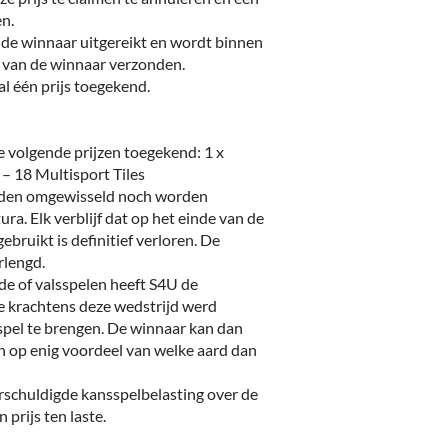
en.
 de winnaar uitgereikt en wordt binnen
van de winnaar verzonden.
 één prijs toegekend.
e volgende prijzen toegekend: 1 x
– 18 Multisport Tiles
rden omgewisseld noch worden
ura. Elk verblijf dat op het einde van de
ebruikt is definitief verloren. De
rlengd.
ude of valsspelen heeft S4U de
ie krachtens deze wedstrijd werd
spel te brengen. De winnaar kan dan
 op enig voordeel van welke aard dan
schuldigde kansspelbelasting over de
prijs ten laste.