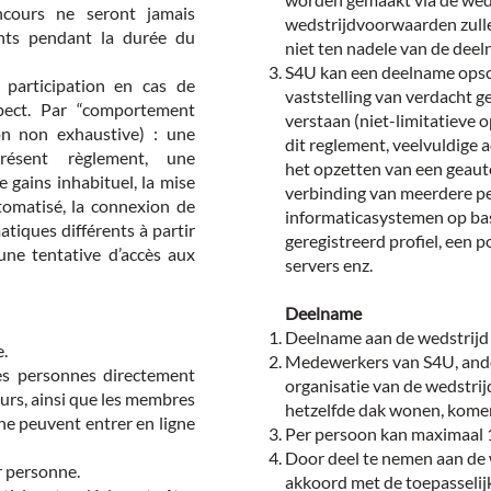
cours ne seront jamais
wedstrijdvoorwaarden zullen
ants pendant la durée du
niet ten nadele van de dee
S4U kan een deelname opsch
participation en cas de
vaststelling van verdacht g
pect. Par “comportement
verstaan (niet-limitatieve 
on non exhaustive) : une
dit reglement, veelvuldige
ésent règlement, une
het opzetten van een geau
 gains inhabituel, la mise
verbinding van meerdere pe
omatisé, la connexion de
informaticasystemen op basi
tiques différents à partir
geregistreerd profiel, een p
 une tentative d’accès aux
servers enz.
Deelname
Deelname aan de wedstrijd i
e.
Medewerkers van S4U, ander
es personnes directement
organisatie van de wedstrij
urs, ainsi que les membres
hetzelfde dak wonen, komen 
 ne peuvent entrer en ligne
Per persoon kan maximaal
Door deel te nemen aan de 
r personne.
akkoord met de toepasseli