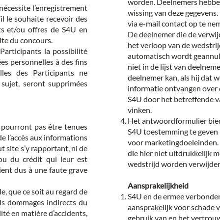
worden. Deelnemers hebben 
 nécessite l’enregistrement
wissing van deze gegevens.
il le souhaite recevoir des
via e-mail contact op te n
ts et/ou offres de S4U en
De deelnemer die de verwijd
Site du concours.
het verloop van de wedstri
articipants la possibilité
automatisch wordt geannule
es personnelles à des fins
niet in de lijst van deeln
les des Participants ne
deelnemer kan, als hij dat 
sujet, seront supprimées
informatie ontvangen over 
S4U door het betreffende v
vinken.
Het antwoordformulier bie
e pourront pas être tenues
S4U toestemming te geven
 l’accès aux informations
voor marketingdoeleinden.
t site s’y rapportant, ni de
die hier niet uitdrukkelijk
 ou du crédit qui leur est
wedstrijd worden verwijder
ent dus à une faute grave
Aansprakelijkheid
, que ce soit au regard de
S4U en de ermee verbonden
els dommages indirects du
aansprakelijk voor schade v
té en matière d’accidents,
gebruik van en het vertrou