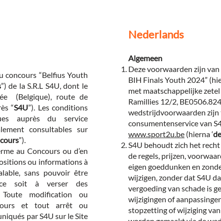
Nederlands
Algemeen
Deze voorwaarden zijn van 
au concours “Belfius Youth
BIH Finals Youth 2024” (hie
s
”) de la S.R.L S4U, dont le
met maatschappelijke zetel
zée (Belgique), route de
Ramillies 12/2, BE0506.824.
ès “
S4U
”). Les conditions
wedstrijdvoorwaarden zijn t
es auprès du service
consumentenservice van S4U
ement consultables sur
www.sport2u.be
(hierna ‘
de
ncours
”).
S4U behoudt zich het recht
terme au Concours ou d’en
de regels, prijzen, voorwaa
spositions ou informations à
eigen goeddunken en zonde
alable, sans pouvoir être
wijzigen, zonder dat S4U da
ce soit à verser des
vergoeding van schade is g
 Toute modification ou
wijzigingen of aanpassinge
cours et tout arrêt ou
stopzetting of wijziging va
iqués par S4U sur le Site
worden gemaakt via de wed