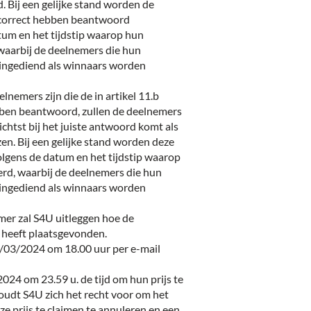
 Bij een gelijke stand worden de
 correct hebben beantwoord
tum en het tijdstip waarop hun
waarbij de deelnemers die hun
 ingediend als winnaars worden
lnemers zijn die de in artikel 11.b
bben beantwoord, zullen de deelnemers
chtst bij het juiste antwoord komt als
. Bij een gelijke stand worden deze
lgens de datum en het tijdstip waarop
rd, waarbij de deelnemers die hun
 ingediend als winnaars worden
er zal S4U uitleggen hoe de
 heeft plaatsgevonden.
/03/2024 om 18.00 uur per e-mail
24 om 23.59 u. de tijd om hun prijs te
oudt S4U zich het recht voor om het
e prijs te claimen te annuleren en een