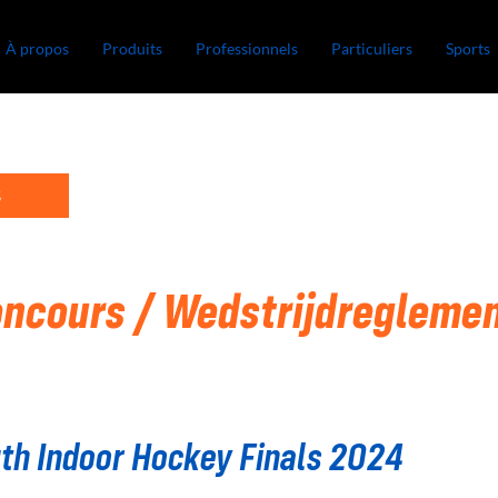
À propos
Produits
Professionnels
Particuliers
Sports
S
ncours / Wedstrijdregleme
uth Indoor Hockey Finals 2024