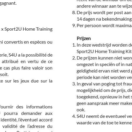
 gagnant.
andere winnaar aan te wijz
De prijs wordt per post aan
14 dagen na bekendmaking 
Per persoon wordt maximaal
 1 x Sport2U Home Training
Prijzen
ni convertis en espèces ou
In deze wedstrijd worden d
Sport2U Home Training Kit 
rie, S4U a la possibilité de
De prijzen kunnen niet wo
é attribué en vertu de ce
omgezet in speciën of in nat
 cas plus faire valoir son
geldigheid ervan niet werd g
soit.
periode kan niet worden ve
e sur les jeux due sur la
In geval van poging tot fra
mogelijkheid om de prijs, d
toegekend, opnieuw in het 
geen aanspraak meer maken
fournir des informations
ook.
4U pourra demander aux
S4U neemt de eventueel ver
 identité, l’éventuel accord
waarde van de toe te kennen 
 validité de l’adresse du