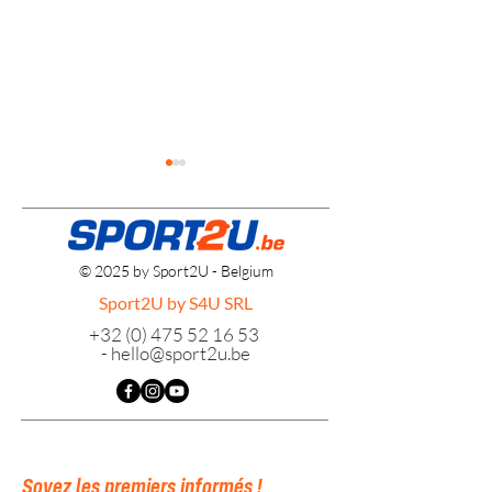
© 2025 by Sport2U - Belgium
Sport2U by S4U SRL
Inline Hockey Eurocha
+32 (0) 475 52 16 53
Indoor Hockey Tri-Nations
-
hello@sport2u.be
Tournament 2024
Soyez les premiers informés !